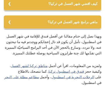
كيف اقضي شهر العسل في تركيا؟
يمكنكم قضاء عطلتكم بزيارة أجمل مدن تركيا، وذلك ضمن
برامجنا التي ننظمها للعرسان في أجمل الأماكن الرومانسية.
ماهي برامج شهر العسل في تركيا؟
ونقضيها بين اسطنبول ومدن تركية أخرى مثل أزمير وأنطاليا
وطرابزون وبورصة.
وبهذا نصل إلى ختام مقالنا عن أفضل فندق للإقامة في شهر العسل
نقدم لكم الكثير من برامج وعروض شهر العسل المميزة، ومنها
في اسطنبول، نأمل أن يكون قد نال إعجابكم ووجدتم فيه ما تبحثون
ما يلي:
عنه. ولا تتردد، وسارع بالحجز الآن في أحد البرامج السياحيّة المميزة
التي تقدّمها لك جنة طرابزون السياحية بوصلة عطلتك المميزة.
1- عرض شهر العسل لمدة 6 أيام في طرابزون وريزا.
ولمزيد من المعلومات، اقرأ عن أجمل
مناطق تركيا لشهر العسل
.
2- بكج شهر العسل اسطنبول – بورصة – سبانجا لمدة 7 ليالي.
وكيفية حجز
فندق في اسطنبول تركيا
. كما ننصحك بالاطلاع
على
الرحلات البحرية في اسطنبول
، وأجمل
مطاعم مطلة على البحر
3- بكج مميز لمدة 9 أيام في ريزا وطرابزون وأوزنجول.
في اسطنبول.
علمًا أن برامج جنة طرابزون تشمل الإقامة والتنقلات، وستحصل
على خصومات خاصة عند الحجز المبكر، لذا سارع بالحجز الآن