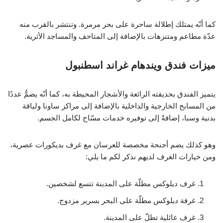
كما أنّه يمتلك إطلالة ساحرة على بحر مرمرة. وتنتشر بالقرب منه
عدّة مطاعم ومتنزهات بالإضافة إلى المتاحف والمساجد الأثرية.
ميزات فندق ويندهام غراند اسطنبول
يتميز الفندق بحديقته الرائعة والأشجار المحيطة به، كما أنّه يضمُّ عددًا
من المسابح الخارجية والداخلية بالإضافة إلى مراكز ساونا ولياقة
بدنية وسبا، إضافةً إلى توفيره خدمات مسّاج لكامل الجسم.
وهو كذلك يضم أجنحة مخصصة للعرسان مع غرف بديكورات عصرية،
ومن خيارات الغرف لديهم نذكر لكم ما يلي:
غرف ديلوكس مطلّة على المدينة تتسع لشخصين.
غرفة ديلوكس مطلّة على البحر بسرير مزدوج.
غرف عائلية تطلّ على المدينة.