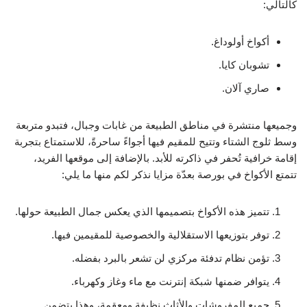
كالتالي:
أكواخ أولوداغ.
تشوبان كايا.
صاري آلان.
وجميعها منتشرة في مناطق الطبيعة من غابات وجبال، فتبدو متربعة
وسط ثلوج الشتاء وتتيح للمقيم فيها أجواءً ساحرةً، للاستمتاع بتجربة
إقامة خرافية تُحفر في ذاكرته للأبد. بالإضافة إلى موقعها الفريد،
تتمتع الأكواخ في بورصة بعدّة مزايا نذكر لكم منها ما يلي:
تتميز هذه الأكواخ بتصميمها الذي يعكس جمال الطبيعة حولها.
توفر بتوزيعها الاستقلالية والخصوصية للمقيمين فيها.
تؤمن نظام تدفئة مركزي لن تشعر بالبرد بفضله.
يتوافر ضمنها شبكة إنترنت مع ماء وغاز وكهرباء.
جميع المفروشات والأثاث نظيفة ومعقمة، وهذا يتضمن