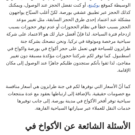
الوسيطة كموقع
بوكينغ
، أو كنت تفضل الحجز عند الوصول، ويمكنك
كذلك الحجز عبر تطبيق عشقي بورصة. لكنّ أغلب السيّاح يواجهون
مشكلة عند اعتماد إحدى طرق الحجز السابقة، مثل تغيير موعد
الحجز بسبب خطأ في نظام الحجوزات أو عدم توفر حجوزات بسبب
ازدحام فترة السياحة. لذا فإنّ أفضل خيار لك هو الاعتماد على شركة
سياحية مرخصة وموثوقة في تركيا. ونحن ننصحك بشركة جنة
طرابزون للسياحة فهي تعمل على حجز أكواخ في بورصة واكواخ في
اسطنبول. كما توفر لكم شركتنا حجوزات مؤكدة مسبقة دون تغيير
مفاجئ، لذا ثقوا بأنكم ستجدون طلبكم جاهزًا عند الوصول إلى مكان
الإقامة.
كما أنّ الأسعار التي نوفرها لكم في جنة طرابزون هي أسعار منافسة
مع خصومات حقيقية. بالإضافة إلى ارتباطها بعقود مع عدة منتجعات
سياحية توفر أفخر الأكواخ في مدينة بورصة. إلى جانب توفيرها
خدمات النقل للعملاء عبر سياراتها السياحية الفارهة.
الأسئلة الشائعة عن الأكواخ في