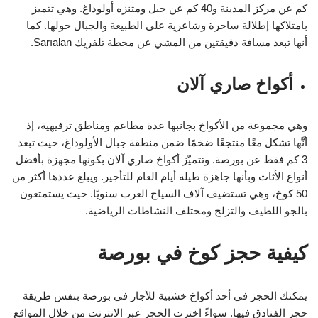
كم عن مركز المدينة و40 كم عن جبل ومتنزه أولوداغ. وهي تتميز
بامتلاكها إطلالة ساحرة وشاعرية على الطبيعة والجبال حولها. كما
أنها تبعد مسافة دقيقتين من المشي عن محطة تلفريك Sarıalan.
أكواخ صاري آلان
وهي مجموعة من الأكواخ بجانبها عدة مطاعم ومناطق ترفيهية، إذ
أنَّها تشكل معًا منتجعًا ضخمًا ضمن منطقة جبال الأولوداغ، حيث تبعد
3 كم فقط عن بورصة. وتتميّز أكواخ صاري آلان بكونها مجهزة بأفضل
أنواع الأثاث وبأنها جاهزة طيلة أيام العام للتأجير. ويبلغ عددها أكثر من
50 كوخ، وهي تستضيف آلاف السياح العرب سنويًا. حيث يستمتعون
بالجو اللطيف والتزلج ومختلف النشاطات الرياضية.
كيفية حجز كوخ في بورصة
يمكنك الحجز في أحد أكواخ خشبية للأجار في بورصة بنفس طريقة
حجز الفنادق فيها. سواءً اخترت الحجز عبر الإنترنت من خلال المواقع