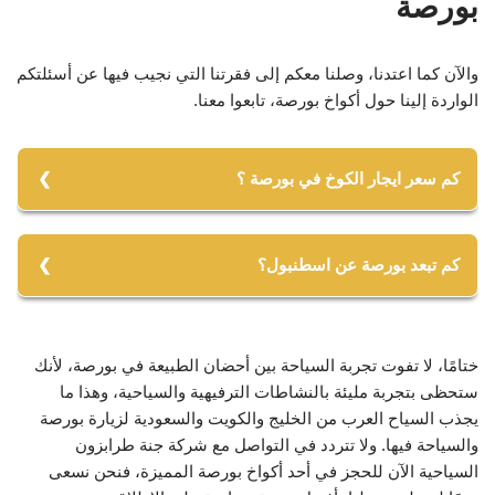
بورصة
والآن كما اعتدنا، وصلنا معكم إلى فقرتنا التي نجيب فيها عن أسئلتكم
الواردة إلينا حول أكواخ بورصة، تابعوا معنا.
كم سعر ايجار الكوخ في بورصة ؟
تتراوح أسعار إيجار الأكواخ بين 150 إلى 170 دولار. ويختلف
السعر تبعًا للموقع والإطلالة ومساحة الكوخ إضافة إلى موعد
كم تبعد بورصة عن اسطنبول؟
الحجز، حيث ترتفع الأسعار أكثر في ذروة موسم السياحة.
تقدر المسافة بين مدينة بورصة والعاصمة اسطنبول بحوالي
155 كيلو متر، ويمكن الوصول من إحداهما للأخرى بعدة طرق
كالتالي:
ختامًا، لا تفوت تجربة السياحة بين أحضان الطبيعة في بورصة، لأنك
ستحظى بتجربة مليئة بالنشاطات الترفيهية والسياحية، وهذا ما
يجذب السياح العرب من الخليج والكويت والسعودية لزيارة بورصة
رحلة السيارة والتي تستغرق حوالي ساعتين ونصف.
والسياحة فيها. ولا تتردد في التواصل مع شركة جنة طرابزون
السياحية الآن للحجز في أحد أكواخ بورصة المميزة، فنحن نسعى
السفر بالعبارة وذلك يحتاج حوالي ساعتين.