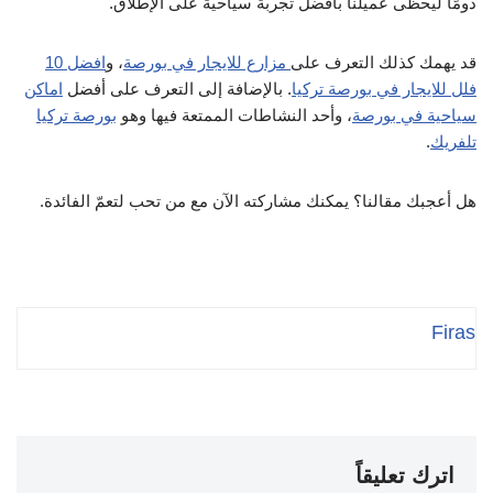
دومًا ليحظى عميلنا بأفضل تجربة سياحية على الإطلاق.
اختيار باص النقل العام، وتستغرق الرحلة فيه قرابة 5 ساعات.
قد يهمك كذلك التعرف على
مزارع للايجار في بورصة
، و
افضل 10
فلل للايجار في بورصة تركيا
. بالإضافة إلى التعرف على أفضل
اماكن
سياحية في بورصة
، وأحد النشاطات الممتعة فيها وهو
بورصة تركيا
تلفريك
.
هل أعجبك مقالنا؟ يمكنك مشاركته الآن مع من تحب لتعمّ الفائدة.
Firas
اترك تعليقاً