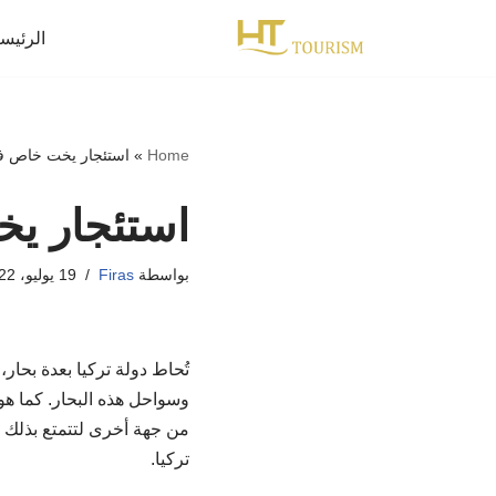
الرئيس
تخطى
إلى
المحتوى
Home
»
استئجار يخت خاص ف
استئجار ي
بواسطة
Firas
19 يوليو، 2022
تُحاط دولة تركيا بعدة بحار
وسواحل هذه البحار. كما هو
من جهة أخرى لتتمتع بذلك
تركيا.