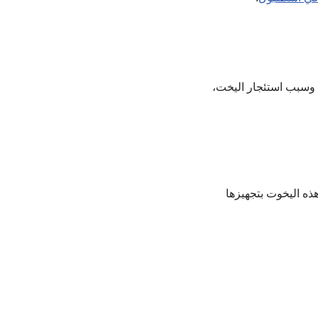
 وسبب استئجار اليخت،
اص يتراوح بين 100 حتى 120 شخصاً، وتتمتع هذه اليخوت بتجهيزها