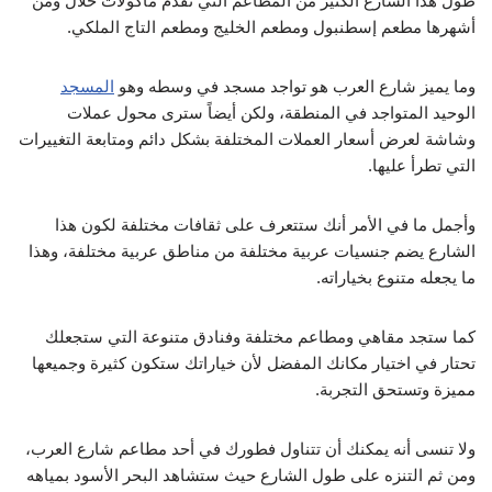
طول هذا الشارع الكثير من المطاعم التي تقدم مأكولات حلال ومن
أشهرها مطعم إسطنبول ومطعم الخليج ومطعم التاج الملكي.
وما يميز شارع العرب هو تواجد مسجد في وسطه وهو
المسجد
الوحيد المتواجد في المنطقة، ولكن أيضاً سترى محول عملات
وشاشة لعرض أسعار العملات المختلفة بشكل دائم ومتابعة التغييرات
التي تطرأ عليها.
وأجمل ما في الأمر أنك ستتعرف على ثقافات مختلفة لكون هذا
الشارع يضم جنسيات عربية مختلفة من مناطق عربية مختلفة، وهذا
ما يجعله متنوع بخياراته.
كما ستجد مقاهي ومطاعم مختلفة وفنادق متنوعة التي ستجعلك
تحتار في اختيار مكانك المفضل لأن خياراتك ستكون كثيرة وجميعها
مميزة وتستحق التجربة.
ولا تنسى أنه يمكنك أن تتناول فطورك في أحد مطاعم شارع العرب،
ومن ثم التنزه على طول الشارع حيث ستشاهد البحر الأسود بمياهه