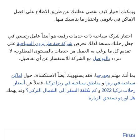
ويمكنك اختيار كيف تقضي عطلتك عن طريق الاطلاع على افضل
الاماكن في باتومي واختيار ما يناسبك منها.
اختيار شركة سياحية ذات خدمات رفيعة هو أيضاً عامل رئيسي في
جعل رحلتك ممتعة لذلك تحرص
شركة جنة طرابزون السياحية
على
تقديم كل ما يرغب به العميل من خدمات بالمستوى المطلوب، لا
تتردد
بالتواصل
مع الشركة للاستفسار عن أي تفاصيل.
بما أنك مهتم ب
جورجي
ا، فقد يستهويك أيضاً الاستكشاف حول
اماكن
سياحية في ريزا
و
مناطق سياحية في ريزا تركيا
، فضلاً عن
أسعار
رحلات تركيا 2022
و
كم تكلفة السفر الى الشمال التركي؟
وقد يهمك
هل اوردو تستحق الزيارة
.
Firas