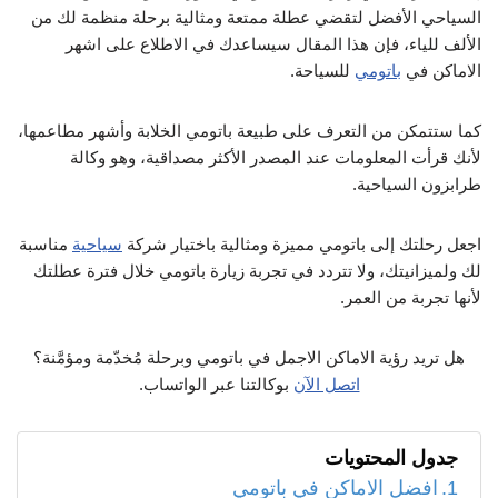
السياحي الأفضل لتقضي عطلة ممتعة ومثالية برحلة منظمة لك من
الألف للياء، فإن هذا المقال سيساعدك في الاطلاع على اشهر
الاماكن في
باتومي
للسياحة.
كما ستتمكن من التعرف على طبيعة باتومي الخلابة وأشهر مطاعمها،
لأنك قرأت المعلومات عند المصدر الأكثر مصداقية، وهو وكالة
طرابزون السياحية.
اجعل رحلتك إلى باتومي مميزة ومثالية باختيار شركة
سياحية
مناسبة
لك ولميزانيتك، ولا تتردد في تجربة زيارة باتومي خلال فترة عطلتك
لأنها تجربة من العمر.
هل تريد رؤية الاماكن الاجمل في باتومي وبرحلة مُخدّمة ومؤمَّنة؟
اتصل الآن
بوكالتنا عبر الواتساب.
جدول المحتويات
افضل الاماكن في باتومي