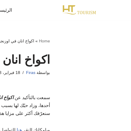
الرئيس
تخطى
إلى
المحتوى
Home
»
اكواخ انان في اوزنج
اكواخ انان
بواسطة
Firas
18 فبراير، 2023
سمعت بالتأكيد عن
اكواخ ا
أحدها، وزاد حبّك لها بسبب م
سنعرّفك أكثر على مزايا هذه
وبإمكانك النقر
هنا
للتواصل 