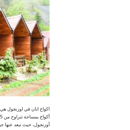
اكواخ انان في اوزنجول هي 
أوزنجول، حيث تبعد عنها حوالي 800 متر، ويمكن الوصول إليها مشيًا خل