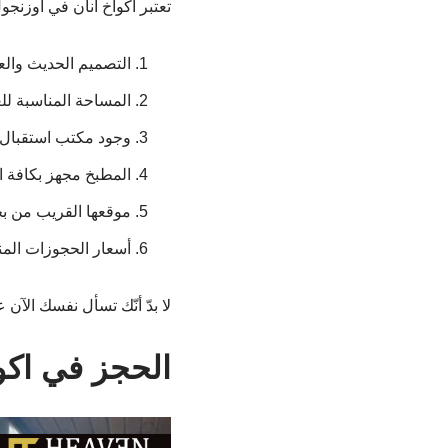
تعتبر اكواخ انان في اوزنجو
التصميم الحديث والع
المساحة المناسبة ل
وجود مكتب استقبال 
المطبخ مجهز بكافة ال
موقعها القريب من بح
أسعار الحجوزات المن
لا بدّ أنّك تسأل نفسك الآن
الحجز في اكو