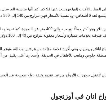
الدولي المطار الأقرب إليها فهو يبعد عنها 91 كم. كما أن
ح بين 140 إلى 380 دولار.
وبقربها يوجد فندق أنان كارديشلار وهو أكثر جمالًا. ويبعد حوالي 00
بخدمات ممتازة وأسعار معقولة تتراوح بين 40 إلى 100 دولار لشخصين.
كواخ انانلار بريميوم، وهي أكواخ فخمة مؤلفة من غرفتين وصالة، وتوفر 
 منطقة جلوس وملعب للأطفال في الحديقة، وأسعارها أغلى بقليل من أك
خ أنان لا تقبل حجوزات الأزواج من غير تقديم وثيقة زواج صحيحة عند ال
اخ انان في أوزنجول