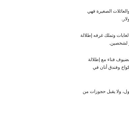
ّها مناسبة للعرسان والعائلات الصغيرة فهي
4 متر عن البحيرة. كما تحيط به الغابات وتملك غرفه إطلالة
للضيوف فناء مع إطلالة
واخ وفندق أنان في
وصول، ولا يقبل حجوزات من