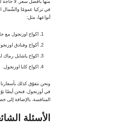
منها بأفضل سعر. لا حاجة 
في تركيا عمومًا والشّمال
أنواعها، مثل:
اكواخ اوزنجول مع ج
أكواخ وفنادق اوزنجول
اكواخ ياشايل رماك ا
اكواخ كايا اوزنجول.
ونحن نتفوّق كذلك بأسعارنا
في أوزنجول. فنحن أيضًا نوّ
المنافسة. بالإضافة إلى خصو
الأسئلة الشائ