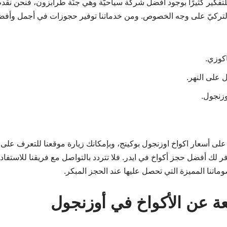
للتفكير كثيرًا بوجود أفضل شركة سياحيّة وهي جنّة طرابزون، فنحن ن
 التركيّ على وجه الخصوص. ومن خدماتنا توفير حجوزات في أجمل وأفض
اكوزي.
 على النهر.
وزنجول.
 على أسعار اكواخ اوزنجول بوكينج، وبإمكانك زيارة موقعنا للتعرف عل
فر لك أفضل حجز أكواخ في ايدر. فلا تتردد بالتواصل مع فريقنا للاستفا
ماتنا المميزة التي تحصل عليها عند الحجز المبكر.
عة عن الأكواخ في أوزنجول