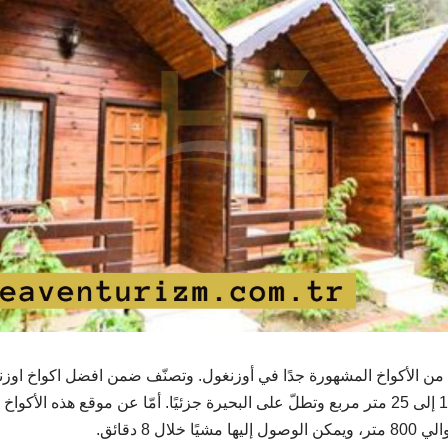
من الأكواخ المشهورة جدًا في أوزنغول. وتصنّف ضمن افضل اكواخ اوزنج
أكواخ بمساحة تتراوح من 15 إلى 25 متر مربع وتطلّ على البحيرة جزئيًا. أمّا عن موقع هذ
ال 8 دقائق.