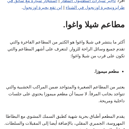
اقرأ:
تأجير سيارات اسطنبول المطار
|
استئجار سيارة مع سائق في
طرابزون
بحيرة اوزنجول في الشتاء
|
اين تقع بحيرة اوزنجول
.
مطاعم شيلا واغوا.
أكثر ما ينتشر في شيلا واغوا هو الكثير من المطاعم الفاخرة والتي
تقدم جميع وسائل الراحة للزوار. لنتعرف على أشهر المطاعم والتي
تكون على قرب من شيلا واغوا:
مطعم ميموزا.
يعتبر من المطاعم الصغيرة والمتواجد ضمن المراكب الخشبية والتي
تتواجد بجانب المرفأ. لا سيما أن مطعم ميموزا يحتوي على جلسات
داخلية ومريحة.
يقدم المطعم أطباق بحرية شهية كطبق السمك المشوي مع البطاطا
المهروسة، الجمبري المقلي، بالإضافة أيضا إلى المقبلات والسلطات.