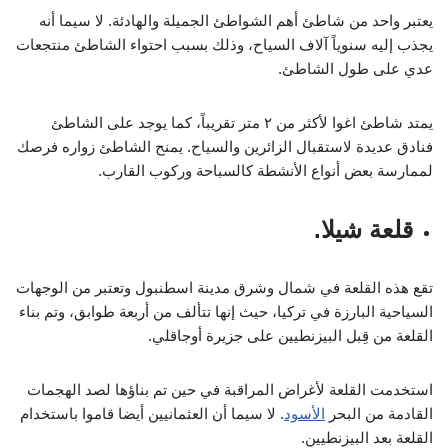
يعتبر واحد من شاطئ أهم الشواطئ الجميلة والهادئة. لا سيما أنه
يجذب إليه سنوياً آلاف السياح، وذلك بسبب احتواء الشاطئ منتجعات
عدي على طول الشاطئ.
يمتد شاطئ اغوا لأكثر من ٢ متر تقريباً، كما يوجد على الشاطئ
فنادق عديدة لاستقبال الزائرين والسياح. يمنح الشاطئ زواره فرصك
لممارسة بعض أنواع الأنشطة كالسباحة وركوب القارب.
قلعة شيلا.
تقع هذه القلعة في شمال وشرق مدينة اسطنبول وتعتبر من الوجهات
السياحية البارزة في تركيا، حيث إنها تتألف من أربعة طوابق، وتم بناء
القلعة من قِبل البيزنطيين على جزيرة أوجاقلي.
استخدمت القلعة لأغراض المراقبة في حين تم بناؤها لصد الهجمات
القادمة من البحر
الأسود
. لا سيما أن العثمانيين أيضا قاموا باستخدام
القلعة بعد البيزنطيين.