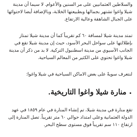
والسلاطين العثمانيين على مر السنين والأعوام. لا سيما أن مدينة
نهر جوكصو.
شيلا واغوا تشتهر بجمالها وبطبيعتها الخلابة، وبالإضافة أيضا لاحتوائها
على الجبال الشاهقة وعالية الارتفاع.
شاطئ اغوا.
قلعة شيلا.
تمتد مدينة شيلا لمسافة ٦٠ كم تقريباً كما أن مدينة شيلا تمتاز
شاطئ كوم بابا.
بإطلالتها على سواحل البحر الأسود، حيث إن مدينة شيلا تقع في
الجانب الآسيوي من مدينة اسطنبول التركية. لا بد من ذكر أن مدينة
منتزه غولار.
شيلا واغوا تحتوي على الكثير من المعالم السياحية.
مركز شيلا الثقافي.
متنزه البيرق.
لنتعرف سويةً على بعض الاماكن السياحية في شيلا واغوا:
بازار شيلا.
منارة شيلا واغوا التاريخية.
منتزه سيرينتيبي.
تقع منارة في مدينة شيلا، تم إنشاء المنارة في عام ١٨٥٩ في عهد
الدولة العثمانية وعلى امتداد حوالي ٦٠ متر تقريباً. تصل المنارة إلى
ارتفاع ١١٠ سم تقريباً فوق مستوى سطح البحر.