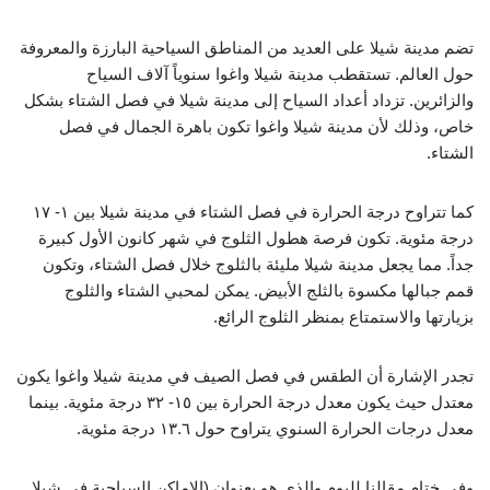
تضم مدينة شيلا على العديد من المناطق السياحية البارزة والمعروفة
حول العالم. تستقطب مدينة شيلا واغوا سنوياً آلاف السياح
والزائرين. تزداد أعداد السياح إلى مدينة شيلا في فصل الشتاء بشكل
خاص، وذلك لأن مدينة شيلا واغوا تكون باهرة الجمال في فصل
الشتاء.
كما تتراوح درجة الحرارة في فصل الشتاء في مدينة شيلا بين ١- ١٧
درجة مئوية. تكون فرصة هطول الثلوج في شهر كانون الأول كبيرة
جداً. مما يجعل مدينة شيلا مليئة بالثلوج خلال فصل الشتاء، وتكون
قمم جبالها مكسوة بالثلج الأبيض. يمكن لمحبي الشتاء والثلوج
بزيارتها والاستمتاع بمنظر الثلوج الرائع.
تجدر الإشارة أن الطقس في فصل الصيف في مدينة شيلا واغوا يكون
معتدل حيث يكون معدل درجة الحرارة بين ١٥- ٣٢ درجة مئوية. بينما
معدل درجات الحرارة السنوي يتراوح حول ١٣.٦ درجة مئوية.
وفي ختام مقالنا لليوم والذي هو بعنوان (الاماكن السياحية في شيلا