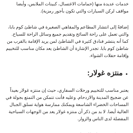
خدمات عديدة منها (حمامات الاغتسال، كبينات الملابس، وأيضا
مواقف لركن السيارات والتي تكون بأجور رمزية).
إضافةً إلى انتشار المطاعم والمقاهي الصغيرة في شاطئ كوم بابا،
والتي تعمل على راحة السائح وتقديم جميع وسائل الراحة للسياح.
كما أنه ينتشر فنادق كثيرة في الشاطئ لمن يريد الإقامة بالقرب من
شاطئ كوم بابا. تجدر الإشارة أن الشاطئ يعد مكان مناسب للتخييم
وإقامة حفلات الشواء.
منتزه غولار:
يعتبر مناسب للتخييم ورحلات السفاري، حيث إن منتزه غولار بعيداً
عن ضجيج المدينة والازدحام. وعليه فأنت تتمكن من التمتع بجولة في
المساحات الخضراء الشاسعة ويمكنك ممارسة هواية تسلق الجبال
العالية أيضا. لا بد من ذكر أن منتزه غولار يعد من الوجهات السياحية
المفضلة لدى الناس والزوار.