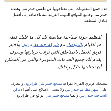
تبعد هضبة حيدر النبي عن اوزنجول تقريب ال 133 كيلو متر،
هذه جميع المعلومات التي تحتاجونها عن
طقس حيدر نبي
وهضبة
حيث من الممكن قطع هذه المسافة باستخدام السيارة خلال
حيدر نبي وجميع المواقع المهمة القريبة منه بالإضافة إلى أفضل
ساعتين وربع الساعة.
فنادق المنطقة.
لتنظيم جولة سياحية مناسبة لك كل ما عليك فعله
هو القيام
بالتواصل
مع
شركة جنة طرابزون
وأخبار
فريق العمل بالمناطق التي ترغب بزيارتها وسوف
يقدم لك جميع الخدمات المتوفرة والتي من الممكن
أن تحتاجها خلال رحلتك.
ننصحك عزيزي القارئ بقراءة
منتجع حيدر نبي طرابزون
والتعرف
على
أشهر مطاعم حيدر نبي
ولا ننسى الاطلاع على أهم
الاماكن
السياحية حيدر نبي
وأيضا
منتجع حيدر نبي
الواقع في طرابزون.