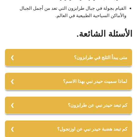
القيام بجولة في جبال طرابزون التي تعد من أجمل الجبال
والأماكن السياحية الطبيعية في العالم.
الأسئلة الشائعة.
متى يبدأ الثلج في طرابزون؟
من الشهر 11وحتى 3 كلها ثلوج في معظم المناطق السياحيه
يعتبر هذا الوقت لعشاق الثلوج. أما مدينة طرابزون تكون عاديه
لماذا سميت حيدر نبي بهذا الاسم؟
لا يأتيها الثلج إلا في بعض الأيام المتفرقة من السنة.
من المتعارف عليه في اللغة التركية بـ hıdırnebi yaylası خضر
نبي نسبة إلى الخضر عليه السلام، فقد يقال أنه كان يتواجد في
كم تبعد حيدر نبي عن طرابزون؟
هذه المنطقة، وبعد ذلك ترجمها العرب لاسم حيدر نبي.
تقدر المسافة بين هضبة حيدر النبي ومدينة طرابزون حوالي ال
38 كيلو متر، ويمكننا أن نقطع هذه المسافة خلال مدة قدرها
كم تبعد هضبة حيدر نبي عن اوزنجول؟
ساعة تقريبا باستخدام السيارة.