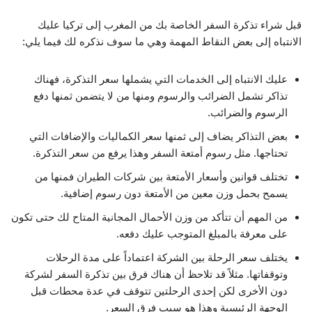
إقامتهم في تركيا.
قبل شراء تذكرة السفر الخاصة بك من المغرب إلى تركيا عليك
الانتباه إلى بعض النقاط المهمة وهي ما سوف نذكره لك فيما يلي:
5- تنظيم برامج سياحية مميزة ورحلات إلى أبرز الأماكن
السياحية ومعالم تركيا.
عليك الانتباه إلى الخدمات التي يشملها سعر التذكرة، فهناك
تذاكر تشمل الضرائب والرسوم ومنها من لا يتضمن ثمنها دفع
الرسوم والضرائب.
بعض التذاكر يضاف إلى ثمنها سعر الكماليات والإضافات التي
تحتاجها. مثل رسوم أمتعة السفر وهذا يرفع من سعر التذكرة.
تختلف قوانين وأسعار الأمتعة بين شركات الطيران فمنها من
يسمح بحمل وزن معين من الأمتعة دون رسوم إضافية.
من المهم أن تتأكد من وزن الأحمال المجانية المتاح لك حتى تكون
على معرفة بالمبلغ المتوجب عليك دفعه.
يختلف سعر الرحلة بين الشركة اعتماداً على مدة الرحلات
وتوقفاتها. مثلاً قد تلاحظ أن هناك فرق بين تذكرة السفر لشركة
دون الأخرى لكن إحدى الرحلتين تتوقف في عدة محطات قبل
الوجهة الرئيسية وهذا هو سبب فرق السعر.