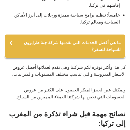
إقامتهم في تركيا.
خامساً: تنظيم برامج سياحية مميزة ورحلات إلى أبرز الأماكن
السياحية ومعالم تركيا.
ما هي أفضل الخدمات التي تقدمها شركة جنة طرابزون
للسياحة للسفر؟
1- استقبال السياح العرب من المطار ونقلهم بسيارات خاصة
كل هذا وأكثر توفره لكم شركتنا وهي تقدم لعملائها أفضل عروض
من الشركة إلى أماكن إقامتهم.
الأسعار المدروسة والتي تناسب مختلف المستويات والميزانيات.
2- تأمين حجوزات في أفضل الفنادق واستئجار شقق فندقية
ويمكنك عبر الحجز المبكر الحصول على الكثير من عروض
لمن يرغب من السياح.
الحسومات التي تخص بها شركتنا العملاء المميزين من السياح.
3- تأجير سيارة مع سائق أو بدون سائق بشكل يومي أو
نصائح مهمة قبل شراء تذكرة من المغرب
أسبوعي.
إلى تركيا:
4- تأمين كافة التنقلات التي تحتاجها الغروبات السياحية أثناء