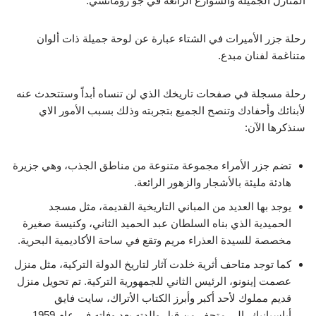
المنازل الجميلة والشوارع الرائعة في جو رومانسي.
رحلة جزر الأميرات في الشتاء عبارة عن لوحة جميلة ذات ألوان
متناغمة لفنان مبدع.
رحلة مسجلة في صفحات تاريخك الذي لن تنساه أبداً وستتحدث عنه
لأبنائك وأحفادك وتنصح الجميع بتجربته وذلك بسبب الأمور الاي
سنذكرها الآن:
تضم جزر الأمراء مجموعة متنوعة من مناطق الجذب، وهي جزيرة
هادئة مليئة بالأشجار والزهور الرائعة.
يوجد بها العديد من المباني التاريخية القديمة، مثل مسجد
الحميدية الذي بناه السلطان عبد الحميد الثاني، وكنيسة صغيرة
مخصصة للسيدة العذراء مريم وتقع في ساحة الأكاديمية البحرية.
كما توجد متاحف أثرية خلدت آثار لتاريخ الدولة التركية، مثل منزل
عصمت إينونو، الرئيس الثاني للجمهورية التركية. تم تحويل منزل
قديم مملوك لأحد أكبر وأبرز الكتاب الأتراك، سايت فايق
أباسيانيك، إلى متحف من قبل والدته بعد وفاته في عام 1959.