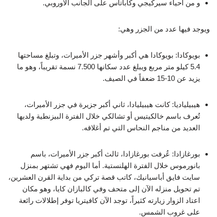
و من أحياء سيركيجي وكاباتاس على الجانب الأوروبي.
ويوجد فيها عدد من الجزر وهي:
بويوكادا: بويوكادا هي أكبر وأشهر جزر الأميرات، وتبلغ مساحتها
5.4 كيلو متر مربع ويبلغ عدد سكانها 7.500 نسمة تقريباً، وهو ما
يزيد عن 10-15 ضعفاً في الصيف.
هيبيلياديا: كانت هيبيليادا، ثاني أكبر جزيرة في جزر الأميرات،
تُعرف باسم خالكيتيس أو تشالكي خلال الفترة البيزنطية ولديها
العديد من مناجم النحاس التي تم أغلاقه.
بورغازادا: عُرفت بورغازادا، ثالث أكبر جزر الأميرات، باسم
بانورموس خلال الفترة الهلنستية. أما اليوم فهي تشتهر بمنزل
سايت فايق أباسيانيك، كاتب قصة تركي من بداية القرن العشرين،
تم تحويل منزله الآن إلى متحف وفي كالبازان كايا، وهو مكان
اعتاد الزوار زيارته كثيراً، توجد الآن كافيتريا توفر إطلالات رائعة
على غروب الشمس.