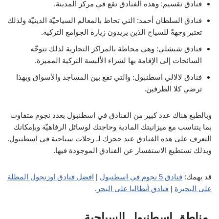
فنادق تقسيم: وهذه الفنادق تقع في مركز المدينة.
فنادق السلطان أحمد: التي تحاط بالمعالم السياحيّة الدينيّة ولذلك
تعتبر وجهةً للسياح الذين يريدون زيارة الجوامع التركية.
فنادق شيشلي: وهي محاطة بالمراكز التجارية لذلك تتوجّه
السائحات إلى الإقامة بها لشراء الألبسة التركية المميزة.
فنادق لالالي اسطنبول: والتي تقع بين المساجد والأسواق وبهذا
ترضي كلا الطرفين.
وبالطبع هناك عدد كبير من الفنادق في اسطنبول بعدد نجوم متفاوت
بما يتناسب مع ميزانيتك المادية وحاجتك لوسائل الرفاهيّة وبإمكانك
التعرف على هذه الفنادق عند حجزك لـ رحلات سياحية في اسطنبول.
وبذلك تستطيع الاستفسار عن الفنادق الموجودة فيها.
قد يهمك:
فنادق 5 نجوم في اسطنبول
|
افضل فنادق اوزنجول المطلة
على البحيرة
|
فنادق أنطاليا على البحر
.
مناطق اسطنبول السياحية.