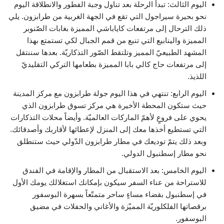
اليوم الثالث: تبدأ الرحلة بعد تناول وجبة الفطور والانطلاقة اليوم
نحو بحيرة سيراجول التي تقع في الجهة الغربية من طرابزون. يلي
ذلك الترحال إلى مرتفعات كاياباشي المميزة بغابات الصّنوبر
المميزة والينابيع التي تنبع من قمم الجبال لكي تستمتع بهذا
المشهد الطبيعيّ المميز وتلتقط الصّور التذكاريّة. بعدها سننتقل
إلى مرتفعات حاج كالي بابا المميزة بطعامها التركي التقليديّ
اللذيذ.
اليوم الرابع: تنتهي في هذا اليوم جولة طرابزون مع مركز المدينة
حيث ستكون المحطة الأخيرة هي مركز تسوق طرابزون الذي
يحوي على فروعٍ لأهمّ الماركات العالميّة. وأيضاً محلات التذكارات
التي تستطيع أخذها معك إلى المنزل لإعطائها لأقاربك وأصدقائك.
وبعد ذلك يتمّ توديعك في مطار طرابزون الدّولي حيث ستنطلق
نحو مطار إسطنبول الدولي.
اليوم الخامس: بعد الاستقبال من المطار والإقامة في الفندق
للاستراحة من عناء السفر سيكون بإمكانك استغلالك يومك الأول
في إسطنبول بقضاء مساءٍ ساحر متمتّعاً بسهرة البوسفور
برقصاتها الفلكلوريّة المميّزة والأغاني والحفلات في مضيق
البوسفور.