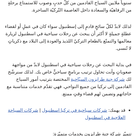
سنوياً ملايين السياح القادمين من كلّ حدبٍ وصوب للاستمتاع برحلةٍ
من الرفاهيّة والسعادة داخل العاصمة التّركيّة الساحرة.
لذلك لابدّ لكلّ سائحٍ قادمٍ إلى إسطنبول سواء كان في عملٍ أو لقضاء
عطلةٍ جميلةٍ لا أكثر أن يبحث عن رحلات سياحية في اسطنبول لزيارة
معالمها والتمتّع بالطعام التركيّ اللذيذ والعودة إلى البلاد مع ذكرياتٍ
لا تُنسى.
في بداية البحث عن رحلات سياحية في اسطنبول لابدّ من مواجهة
صعوباتٍ وأنت تحاول ترتيب برنامجٍ سياحيٍّ خاص بك. لذلك سنرشّح
لك
شركة جنة طرابزون السيّاحية
المختصة بترتيب أمور السياح
القادمين إلى تركيا من جميع النواحي. فهي تقدّم خدمات متناسبة مع
حاجاتهم وتضمن لهم قضاء وقتٍ ممتع.
قد يهمك:
شركات سياحية في تركيا اسطنبول
|
شركات السياحة
العلاجية في اسطنبول
تتميّز شركة جنة طرابزون بخدمات متميّزة: