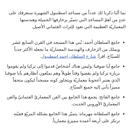
بما أنّنا ذكرنا لك عدداً من مساجد اسطنبول الشهيرة سنعرفك على
عددٍ من أهمّ المساجد التي تتميّز بزخارفها الجميلة وهندستها
المعماريّة العظيمة التي تعود للتراث العثماني الأصيل.
جامع السلطان أحمد: بُني هذا المسجد في القرن السابع عشر
ويملك من الزخارف والهندسة المعماريّة ما يجعله الأكثر جذباً
للسيّاح. اقرأ:
شارع السلطان احمد اسطنبول
.
جامع آيا صوفيا: وليس هناك أشخاصٌ قدموا إلى تركيا ولم يقوموا
بزيارة تركيا ولم يقضوا وقتاً طويلاً وهم يمتّعون أنظارهم بآيا صوفيا
الذي يعتبر أعجوبةً معماريّة ويتجاوز كونه مسجداً ليكون متحفاً
مميزاً يأتي إليه جميع السيّاح.
جامع الفاتح: يجمع هذا الجامع بين الفن المعماريّ العثمانيّ والفن
المعماريّ الأوروبي الحديث.
جامع السلطانة مهرماه: يتميّز هذا الجامع بشكله المربّع فقبّته
ترتكز على أربعة أعمدة مميزةٍ معمارياً.