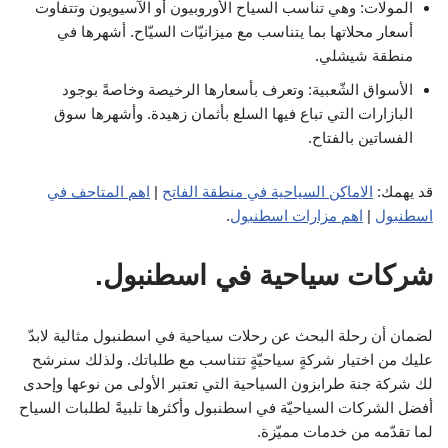
المولات: وهي تناسب السياح الأوروبيون أو الآسيويون وتتفاوت
أسعار محلاتها بما يتناسب مع ميزانيّات السيّاح. أشهرها في
منطقة شيشلي.
الأسواق الشّعبية: وتعرف بأسعارها الرخيصة وخاصةً بوجود
البازارات التي تباع فيها السلع بأثمان زهيدة. وأشهرها سوق
الفساتين بالفتاح.
قد يهمك:
الاماكن السياحية في منطقة الفاتح
|
اهم المتاحف في
اسطنبول
|
اهم مزارات اسطنبول
.
شركات سياحية في اسطنبول.
لضمان أن رحلة البحث عن رحلات سياحية في اسطنبول مثالية لابدّ
عليك من اختيار شركةٍ سياحيّةٍ تتناسب مع طلباتك. ولذلك سنرشح
لك شركة جنة طرابزون السياحية التي تعتبر الأولى من نوعها وإحدى
أفضل الشركات السياحيّة في اسطنبول وأكثرها تلبيةً لطلبات السياح
لما تقدّمه من خدمات مميّزة.