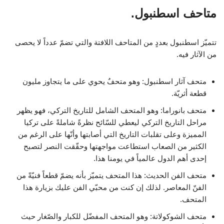
متاحف اسطنبول.
تتميّز اسطنبول بعددٍ من المتاحف اللافتة والتي تضمّ عدداً لا يحصى
من الآثار فيه.
متحف آثار اسطنبول: وهو متحفٌ يحوي على ما يتجاوز مليون
قطعة أثريّة.
متحف بانوراما: وهو المتحف الشامل للتاريخ التركي، فهو يظهر
مراحل التاريخ التركي ليعطي للسّائح نظرةً شاملةً على تركيا
المميزة وعلى تقلبات التاريخ التي أصابتها وأنّها على الرغم من
الكثير من الصعاب استطاعت مواجهتها وحقّقت النصر لتصبح
إحدى أهم الدول عالمياً في يومنا هذا.
متحف الفن الحديث: هذا المتحف يتميّز بأنه يضمّ قطعاً فنيّةً من
الفنّ المعاصر. لذلك إن كنت من محبّي الفن عليك بزيارة هذا
المتحف.
متحف الشوكولاتة: وهو المتحف المفضّل للكبار والصّغار حيث