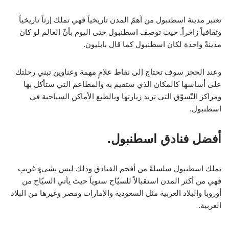
تعتبر مدينة اسطنبول من أهمّ المدن تاريخياً فهي تملك إرثاً تاريخياً
وثقافياً زاخراً. حيث توصف اسطنبول حتى اليوم بأنّ العالم لو كان
مدينةً واحدة لكان اسطنبول كما قال بابليون.
وعند الحجز سوف تحتاج إلى نقاط علامٍ مهمة وعناوين تبني رحلتك
على أساسها كالمكان الذي ستقيم به والمطاعم التي ستأكل بها
ومراكز التّسوّق التي تريد زيارتها وبالطبع الأماكن السياحية في
اسطنبول.
أفضل فنادق اسطنبول.
تملك اسطنبول سلسلةً من أفخم الفنادق وذلك ليس بشيءٍ غريب
فهي من أكثر المدن استقبالاً للسيّاح سنوياً حيث يأتي السيّاح من
أوروبا والبلاد العربية مثل السعودية والإمارات ومصر وغيرها من البلاد
العربية.