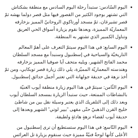
اليوم السّادس: ستبدأ رحلة اليوم السادس مع منطقة بشكتاش
التي تشتهر بوجود الكثير من القصور فيها مثل قصر دولما بهشه ثمّ
قصر تشيرغان، ثمّ مسجد أورتاكوي الروحانيّ المميز بزخارفه
المعماريّة المميزة، وبعدها نقوم بزيارة أسواق الحي العريق
وتناول الكمبير الذي تشتهر به المنطقة.
اليوم السابع: في هذا اليوم سيتمّ التعرف على أهمّ المعالم
التاريخيّة والسياحية في إسطنبول وسنبدأ مع مسجد السلطان
محمد الفاتح الشهير، ويليه متحف آيا صوفيا المميز بزخارفه
وهندسته المعماريّة المميّزة، يلي ذلك زيارة قصر توبكابي، ومن ثمّ
أخذ نزهة في حديقة جولهانة التي تعتبر أجمل حدائق إسطنبول.
اليوم الثّامن: سيتمّ في هذا اليوم زيارة منطقة أيوب الغنيّة
بالنشاطات الممتعة، حيث ستبدأ الزيارة بمسجد السلطان أيوب
وبعد ذلك إلى التلفريك الذي يعتبر وسيلة نقل بين من شاطئ
خليج القرن الذهبيّ حتّى مقهى "بيير لوتي" الشهير وبعدها إلى
حديقة أيوب لقضاء نزهةٍ هادئةٍ ولطيفة.
اليوم التّاسع: في هذا اليوم ستستطيع أن ترى إسطنبول من
الأعلى كأنها لوحةٌ فنيّةٌ مميزة حيث سنقوم بزيارة تل العرائس