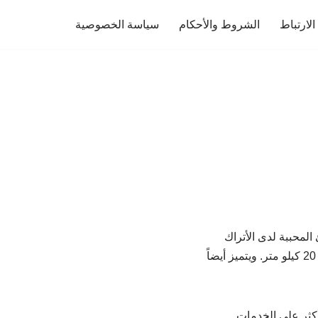
لارتباط
الشروط والأحكام
سياسة الخصوصية
لمحببة لدى الأتراك
والسياح على حد سواء. حيث يتميز بمياهه الصافية، ورماله الناعمة. ويبعد عن وسط المدينة حوالي 20 كيلو متر. ويتميز أيضاً
أكثر على الخدمات