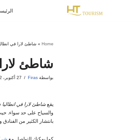
الرئيس
تخطى
إلى
المحتوى
Home
»
شاطئ لارا في انطالي
شاطئ لارا 
بواسطة
Firas
27 أكتوبر، 2022
يقع
شاطئ لارا في انطاليا
ف
بانتشار الكثير من الفنادق 
كما يمكنك التواصل مع
شرك