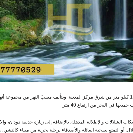
يقع في حي لارا، على بعد 15 كيلو متر من شرق مركز المدينة. ويتألف مصبّ النهر من 
عها في البحر من ارتفاع 40 متر.
ب الشلالات والإطلالة المذهلة. بالإضافة إلى زيارة حديقة دودان، والا
ل. أو التمتع بصحبة العائلة والأصدقاء برحلة بحرية من ميناء كالتشي،