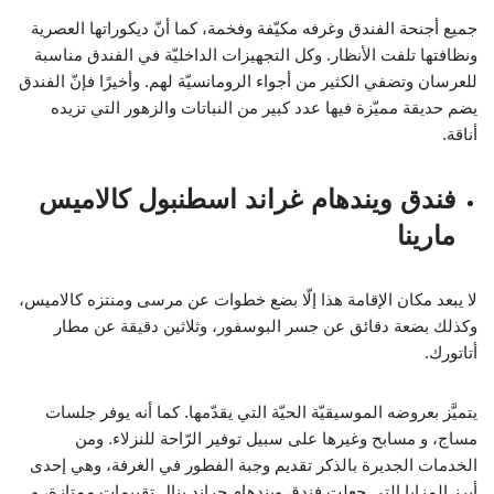
جميع أجنحة الفندق وغرفه مكيّفة وفخمة، كما أنّ ديكوراتها العصرية
ونظافتها تلفت الأنظار. وكل التجهيزات الداخليّة في الفندق مناسبة
للعرسان وتضفي الكثير من أجواء الرومانسيّة لهم. وأخيرًا فإنّ الفندق
يضم حديقة مميّزة فيها عدد كبير من النباتات والزهور التي تزيده
أناقة.
فندق ويندهام غراند اسطنبول كالاميس
مارينا
لا يبعد مكان الإقامة هذا إلّا بضع خطوات عن مرسى ومنتزه كالاميس،
وكذلك بضعة دقائق عن جسر البوسفور، وثلاثين دقيقة عن مطار
أتاتورك.
يتميَّز بعروضه الموسيقيّة الحيّة التي يقدّمها. كما أنه يوفر جلسات
مساج، و مسابح وغيرها على سبيل توفير الرّاحة للنزلاء. ومن
الخدمات الجديرة بالذكر تقديم وجبة الفطور في الغرفة، وهي إحدى
أبرز المزايا التي جعلت فندق ويندهام جراند ينال تقييمات ممتازة، و