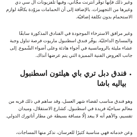
وغير ذلك فإنها توفّر انترنت مجّاني، وفيها تلفزيونات ال سي دي
وغيرها من التجهيزات. بالإضافة إلى أن الحمامات مزوّدة بكافّة لوازم
الاستحمام بدون تكلفة إضافيّة.
وغير مرافق الاسترخاء الموجودة في الفنادق المذكورة سابقًا
والمسابح الداخليّة. يوفّر فندق اسطنبول ماريوت فرصة تناول وجبة
عشاء مليئة بالرومانسية في أجواء هادئة وعلى أضواء الشّموع. إلى
جانب العروض الفنية المميزة التي يتم عرضها آنذاك.
فندق دبل تري باي هيلتون اسطنبول
بياليه باشا
وهو فندق مناسب لقضاء شهر العسل، وقد ساهم في ذلك قربه من
معالم سياحيّة فريدة في اسطنبول. كشارع الاستقلال، وميدان
تقسيم، والأهم أنه لا يبعد إلّا مسافة بسيطة عن مطار أتاتورك الدولي.
وعن خدماته فهي مناسبة كثيرًا للعرسان، نذكر منها المساجات،