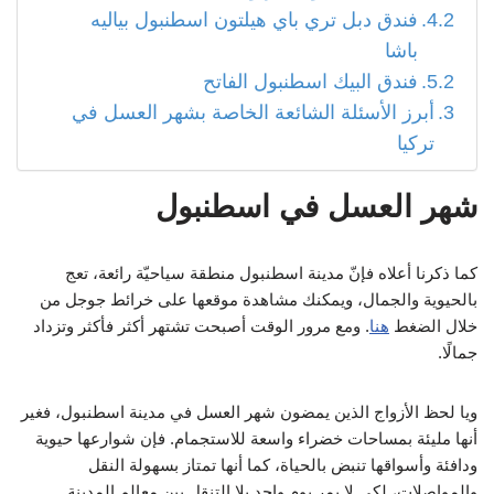
فندق دبل تري باي هيلتون اسطنبول بياليه
باشا
فندق البيك اسطنبول الفاتح
أبرز الأسئلة الشائعة الخاصة بشهر العسل في
تركيا
شهر العسل في اسطنبول
كما ذكرنا أعلاه فإنّ مدينة اسطنبول منطقة سياحيّة رائعة، تعج
بالحيوية والجمال، ويمكنك مشاهدة موقعها على خرائط جوجل من
خلال الضغط
هنا
. ومع مرور الوقت أصبحت تشتهر أكثر فأكثر وتزداد
جمالًا.
ويا لحظ الأزواج الذين يمضون شهر العسل في مدينة اسطنبول، فغير
أنها مليئة بمساحات خضراء واسعة للاستجمام. فإن شوارعها حيوية
ودافئة وأسواقها تنبض بالحياة، كما أنها تمتاز بسهولة النقل
والمواصلات، لكي لا يمر يوم واحد بلا التنقل بين معالم المدينة