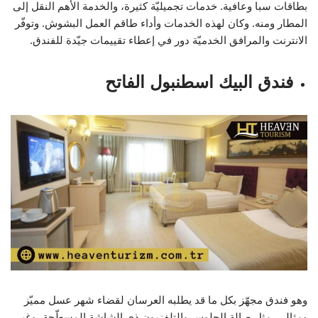
بطاقات سبا وعافية. خدمات تجميليّة كثيرة، والخدمة الأهم النقل إلى
المطار ومنه. وكان لهذه الخدمات وأداء طاقم العمل البشوش. وتوفّر
الانترنت والمرافق الخدميّة دور في إعطاء تقييمات جيّدة للفندق.
فندق البيك اسطنبول الفاتح
وهو فندق مجهّز بكل ما قد يطلبه العرسان لقضاء شهر عسل مميّز
ومثالي. مثل صالة الجلوس والتلفزيون ذي الشاشة المسطّحة، وغير