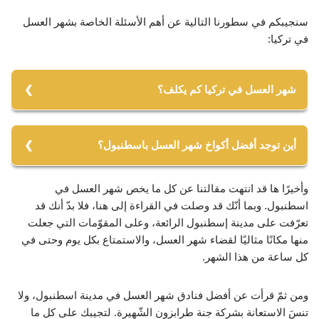
سنجيبكم في سطورنا التالية عن أهم الأسئلة الخاصة بشهر العسل
في تركيا:
شهر العسل في تركيا كم يكلف؟
بشكلٍ عام تتراوح تكلفة شهر العسل في تركيا، بين 250 و 70
دولارًا. ويمكن لشركة جنة طرابزون الشّهيرة أن تطلعك على آخر
أين توجد أفضل أكواخ شهر العسل باسطنبول؟
مستجدات الأسعار حول تكلفة شهر العسل في تركيا 2023.
لا يقتصر وجود الأكواخ المناسبة على مكان واحد، ومن أفضلها
وأخيرًا ها قد انتهت مقالتنا عن كل ما يخص شهر العسل في
الأكواخ الموجودة على سفح التلال الخضراء والمطلّة على البحر
اسطنبول. وبما أنّك قد وصلت في القراءة إلى هنا، فلا بدّ أنك قد
الأسود ومضيق البوسفور. ويمكن لشركة جنة طرابزون الشّهيرة
تعرّفت على مدينة إسطنبول الرائعة، وعلى المقوّمات التي جعلت
أن تساعدك في إيجاد الأكواخ المناسبة في المناطق المناسبة
منها مكانًا مثاليًا لقضاء شهر العسل، والاستمتاع بكل يوم وحتى في
وبالأسعار المناسبة.
كل ساعة من هذا الشهر.
ومن ثمّ قرأت عن أفضل فنادق شهر العسل في مدينة اسطنبول، ولا
تنسَ الاستعانة بشركة جنة طرابزون الشّهيرة. لتجيبك على كل ما