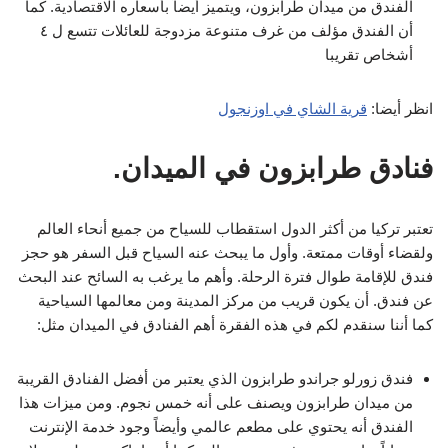
الفندق من ميدان طرابزون، ويتميز أيضاً بأسعاره الاقتصادية. كما
أن الفندق مؤلف من غرف متنوعة مزدوجة للعائلات تتسع ل ٤
أشخاص تقريبا
انظر أيضا:
قرية الشاي في اوزنجول
فنادق طرابزون في الميدان.
تعتبر تركيا من أكثر الدول استقطاب للسياح من جميع أنحاء العالم
ولقضاء أوقات ممتعة. وأول ما يبحث عنه السياح قبل السفر هو حجز
فندق للإقامة طوال فترة الرحلة. وأهم ما يرغب به السائح عند البحث
عن فندق. أن يكون قريب من مركز المدينة ومن معالمها السياحية
كما أننا سنقدم لكم في هذه الفقرة أهم الفنادق في الميدان مثل:
فندق زورلو جراندو طرابزون الذي يعتبر من أفضل الفنادق القريبة
من ميدان طرابزون ويصنف على أنه خمس نجوم. ومن ميزات هذا
الفندق أنه يحتوي على مطعم عالمي وأيضاً وجود خدمة الإنترنت