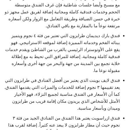
مع مسبح وأيضا جلسات شاطئية فإن غرف الفندق متوسطة
الحجم وخدمات فندقية كاملة ومجانية إضافة لفريق عمل مجهز ذو
خبرة في حسن الضيافة وطريقة التعامل مع الزوار ولكن أسعاره
مرتفعة نوعاً ما بالمقارنة مع باقي الفنادق.
فندق بارك ديديمان طرابزون التي تعتبر من فئة ٤ نجوم ويتميز
ببنائه الفخم وخدماته المميزة إضافة لموقعه الاستراتيجي. فهو
يقع على الأوتوستراد الرئيسي بالقرب من الشاطئ ويقدم خدمات
فندقية كاملة ومجانية. إضافة للمرافق التي تحيط به مع إطلالة
خلابة تجمع بين المدينة من جهة والبحر من جهة أخرى وأسعاره
مقبولة نوعا ما.
فندق لايف بوينت الذي يعتبر من أفضل الفنادق في طرابزون التي
يعد تقييمها ٣ نجوم إضافة للخدمات والميزات التي يقدمها الفندق.
كما أن الأسعار في الفندق مناسبة لجميع النزلاء، فهو الأخيار
الأمثل للأشخاص الذي يريدون مكان إقامة قريب من طرابزون
وميدان وبأسعار مناسبة.
فندق ازراسويت يعتبر هذا الفندق من الفنادق الجيد من فئة ٣
نجوم حيث أن مطار طرابزون لا يبعد عنه كثيراً. إضافة لقرب هذا