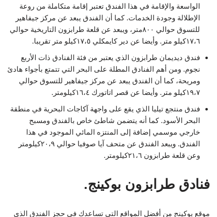
الواسعة والإقامة في هذا الفندق تعتبر إقامة متكاملة من روعة
الإطلالة وجودة الخدمات. كما أن الفندق يبعد عن مركز جيفاهير
للتسوق حوالي ٨٠٠متر، ويبعد عن قلعة طرابزون التاريخية حوالي
١٧،٦كيلو متر. وأيضا عن دير كايمكلي ١٧،٥كيلو متر تقريبا.
فندق ديديمان طرابزون الذي يعتبر من فئة الفنادق ذات الأربع
نجوم. ومن أهم الفنادق المطلة على البحر التي تتمتع بأجواء هادئ
ومريحة، كما أن الفندق يبعد عن مركز جيفاهير للتسوق حوالي
١٩،٧كيلو متر. وأيضا عن قصر اتاتورك ١٦،٤كيلومتر.
فندق منتجع تيليا الذي يقع على واجهة آكاجات البحرية في منطقة
البحر الأسود. كما أنه يتضمن شاطئ خاص بالفندق ومسبح
خارجي موسمي إضافة إلى المنتزه المائي الموجود في هذا
الفندق. ويبعد الفندق عن متحف آيا صوفيا حوالي ٢٠،٩كيلومتر
وعن قلعة طرابزون ٢١،٦كيلومتر.
فنادق طرابزون بوكينج.
موقع بوكينج من أفضل المواقع التي تساعدك في حجز الفندق الذي