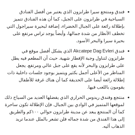
فندق ومنتجع سيرا طرابزون الذي يعتبر من أفضل الفنادق
السياحية في طرابزون على الجبل، كما أن هذه الفنادق تتميز
بإطلالة رائعة على الجبال الخضراء، إضافة لبحيرة سيراجول التي
تخطف الأنظار من شدة جمالها، وأيضاً يوجد تراس مرتفع على
بحيرة سيرا والبحر الأسود.
فندق Akcatepe Dag Evleri الذي يشكل أفضل موقع في
طرابزون لتناول وجبة الإفطار شهية. حيث أن المطعم فيه يطل
على طرابزون والبحر لأنه يقع على جبل عالي ومرتفع. يجعل
المناظر من الأعلى أجمل بكثير ويتميز بوجود جلسات داخلية ذات
إطلالة رائعة أيضا على الحديقة كما أن هناك غرفة للأطفال
يقومون باللعب فيها.
منتجع وفندق ريدوس الحراري الذي يفضلها العديد من السياح ذلك
لموقعها المتميز في الوادي بين الجبال. فإن الإطلالة تكون ساحرة
كما أن المنتجع يبعد عن مدينة طرابزون حوالي ١٠٠كم والطريق
إلى هذا الفندق من شدة جماله فلن تشعر بالملل عندما تريد
الذهاب أليه.