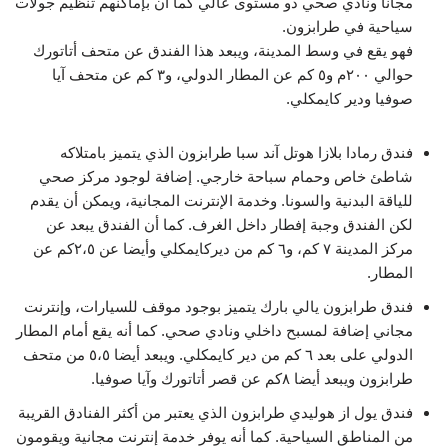
مجاناً ونادي صحي ذو مستوى عالي كما أن بإماكنهم تنظيم جولات
سياحية في طرابزون.
فهو يقع في وسط المدينة، ويبعد هذا الفندق عن متحف أتاتورك
حوالي ٢٠٠م و٥ كم عن المطار الدولي، و٣ كم عن متحف آيا
صوفيا ودير كايمكلي.
فندق رمادا بلازا هوتل آند سبا طرابزون الذي يتميز بامتلاكه
شاطئ خاص وحمام سباحة خارجي. إضافة لوجود مركز صحي
للياقة البدنية والسونا. وخدمة الإنترنت المجانية، ويمكن أن يقدم
لكن الفندق وجبة إفطار داخل الغرف. كما أن الفندق يبعد عن
مركز المدينة ٧ كم، و٦ كم من ديركايمكلي وأيضا عن ٢،٥كم عن
المطار.
فندق طرابزون يالي بارك يتميز بوجود موقف للسيارات، وإنترنت
مجاني إضافة لمسبح داخلي ونادي صحي. كما أنه يقع أمام المطار
الدولي على بعد ٦ كم من دير كايمكلي. ويبعد أيضا ٥،٥ من متحف
طرابزون ويبعد أيضا ٨كم عن قصر أتاتورك وآيا صوفيا.
فندق يول از هوليدي طرابزون الذي يعتبر من أكثر الفنادق القريبة
من المناطق السياحية. كما أنه يوفر خدمة إنترنت مجانية ويقومون