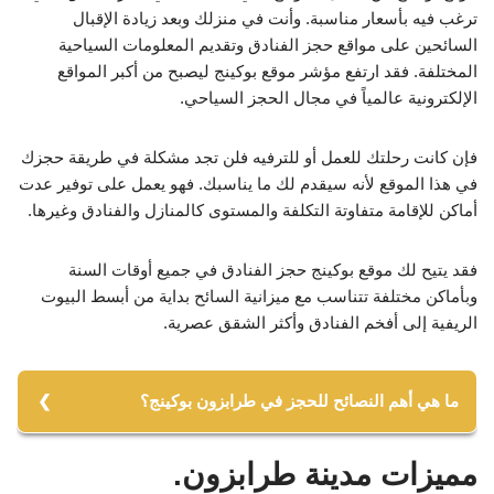
ترغب فيه بأسعار مناسبة. وأنت في منزلك وبعد زيادة الإقبال
السائحين على مواقع حجز الفنادق وتقديم المعلومات السياحية
المختلفة. فقد ارتفع مؤشر موقع بوكينج ليصبح من أكبر المواقع
الإلكترونية عالمياً في مجال الحجز السياحي.
فإن كانت رحلتك للعمل أو للترفيه فلن تجد مشكلة في طريقة حجزك
في هذا الموقع لأنه سيقدم لك ما يناسبك. فهو يعمل على توفير عدت
أماكن للإقامة متفاوتة التكلفة والمستوى كالمنازل والفنادق وغيرها.
فقد يتيح لك موقع بوكينج حجز الفنادق في جميع أوقات السنة
وبأماكن مختلفة تتناسب مع ميزانية السائح بداية من أبسط البيوت
الريفية إلى أفخم الفنادق وأكثر الشقق عصرية.
ما هي أهم النصائح للحجز في طرابزون بوكينج؟
1- يجب عليك القيام بالحجز مبكرا لكي توفر لك أفضل الغرف
مميزات مدينة طرابزون.
بأفضل الأسعار مقارنة بالحجز في مدة قريبة من وموعد السفر.