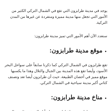
2- كما أنه عليك قبل إتمام عملية الحجز في بوكينج التأكد من أن
يوجد في مدينة طرابزون التي تقع في الشمال التركي الكثير من
الغرفة التي تم اختيارها تلبي لك كل طلباتك فالغرف في
الأمور التي تجعل منها مدينة مميزة ومتفردة عن غيرها من المدن
الفنادق تتنوع بتنوع الفنادق وتقييمات.
التركية.
3- يفضل أن تحجز في موسم العروض والخصومات وعادةً ما
سنعدد الآن أهم الأمور التي تميز مدينة طرابزون:
تكون فترة العروض بعد انتهاء الموسم الخاص بالمنطقة.
موقع مدينة طرابزون:
4- كما يفضل أن تكون على علم في الوجبات التي تقدمها
الفنادق لأن ذلك يوثر على سعر الغرفة في الفندق.
تقع طرابزون في الشمال التركي كما ذكرنا سابقاً على سواحل البحر
الأسود، وأيضا تقع هذه المدينة بين الجبال والتلال وهذا ما يكسبها
5- من أهم النصائح عندما تريد حجز فندق في طرابزون التأكد
موقع مميز في أحضان الطبيعة. حيث أن طرابزون أيضا تعد وتصنف
من الرسوم الضريبية قبل إتمام عملية الحجز.
كثاني أكبر مدينة سياحية في الشمال التركي.
مناخ مدينة طرابزون: