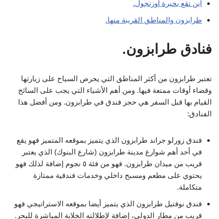
اين تقع بحيرة اوزنجول.
طرابزون والمناطق القريبة منها.
فنادق طرابزون.
تعتبر طرابزون من أكثر المناطق التي يحرص السياح على زيارتها
وقضاء أوقات ممتعة فيها. ومن أهم الأشياء التي يجب على السائح
القيام بها قبل السفر هي حجز فندق في طرابزون. ومن أفضل هذا
الفنادق:
فندق زورلو جراند طرابزون الذي يتميز بموقعه المتميز فهو يقع
في أحد أهم شوارع مدينة طرابزون (شارع البنوك) الذي يعتبر
قريب من ميدان طرابزون. فهو من فئة ٥ نجوم إضافة لذلك فهو
يحتوي على مطعم ومسبح داخلي وخدمات فندقية ممتازة
متكاملة.
فندق نوفتيل طرابزون الذي يتميز أيضا بموقعه الاستراتيجي فهو
قريب من مطار الدولي، إضافة لإطلالته الخلابة المباشرة للبحر.