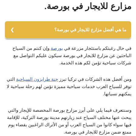
مزارع للايجار في بورصة.
ما هي أفضل مزارع للايجار في بورصة؟
في حال رغبتكم باستئجار مزرعة في
بورصة
وإن كنتم من السياح
Bursa Lüx
الباحثين عن مزارع للايجار في بورصة سيكون عليكم التواصل مع
مزرعة اولوداغ
شركات سياحية تؤمن لكم هذه الخدمة.
Villa Atroa
ومن أفضل هذه الشركات في تركيا تبرز
جنة طرابزون السياحية
التي
توفر للسياح العرب خدمات سياحية مميزة تؤمن لهم رحلة سياحية لا
يمكنهم نسيانها.
وسنتعرف فيما يلي على أبرز مزارع بورصة المخصصة للإيجار والتي
يبحث عنها مختلف السياح عند زيارتهم مدينة بورصة التركية، للإقامة
فيها سواء كانوا من السياح العرب أو من الأتراك الراغبين بقضاء يوم
ممتع ضمن مزارع للايجار في بورصة.