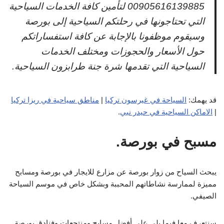
00905616139885 لتأمين كافة الخدمات السياحية
التي تحتاجونها في رحلتكم السياحية إلى بورصة
وسيقوم موظفونا بالإجابة عن كافة استفساراتكم
حول الأسعار والحجوزات ومختلف الخدمات
السياحية التي تقدمها شرة جنة طرابزون السياحية.
قد يهمك:
السياحة في غيرسون تركيا
|
مناطق سياحية في ريزا تركيا
|
الاماكن السياحية في حيدر نبي
.
مسبح في بورصة.
يبحث السياح من زوار بورصة عن مزارع للايجار في بورصة ومسابح
مميزة لممارسة نشاطاتهم المحببة وبشكل خاص في موسم السياحة
الصيفي.
سنتعرف معا فيما يلي على أفضل مسابح ومنتجعات وفنادق بورصة