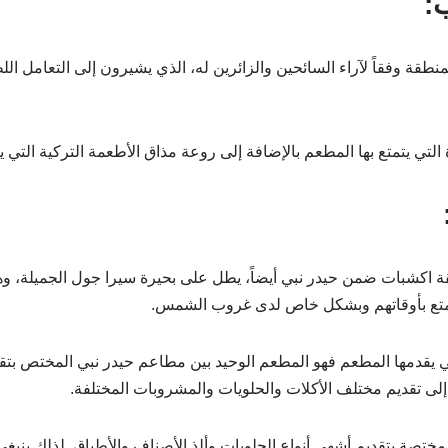
:
قة وفقاً لآراء السائحين والزائرين له، الذي يشيرون إلى التعامل ال
التي يتمتع بها المطعم بالإضافة إلى روعة مذاق الأطعمة التركية التي ي
ة اكشبات ضمن حيدر نبي أيضاً، يطل على بحيرة سيرا جول الجميلة، 
لتمتع بأوقاتهم وبشكل خاص لدى غروب الشمس.
لتي يقدمها المطعم فهو المطعم الوحيد بين مطاعم حيدر نبي المختص بتق
 إلى تقديم مختلف الأكلات والحلويات والمشروبات المختلفة.
ختصة بتقديم أشهى أنواع الحلويات وألذ الأصناف والأطباق. لذلك ينبغي