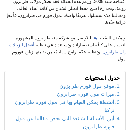
افتتاحه سنة 2008، ورغم هذه الحداثة فقد تصدّر مولات طرابزون
روعةً، وبجدارة أصبح محط أنظار السّياح من كافة أنحاء العالم.
ومقالتنا هذه ستتناول تعريفًا واضحًا بمول فورم في طرابزون، فأعطِ
قراءة جيّدة.
ويمكنك الضّغط
هنا
للتّواصل مع شركة جنة طرابزون المشهورة،
لتجيبك على كافّة استفساراتك وتساعدك في تنظيم
أفضل الرّحلات
إلى طرابزون
، وتنظيم عدّة برامج سياحيّة من ضمنها زيارة فوروم
مول.
جدول المحتويات
موقع مول فورم طرابزون
ميزات مول فورم طرابزون
أنشطة يمكن القيام بها في مول فورم طرابزون
تركيا
أبرز الأسئلة الشائعة التي تخص مقالتنا عن مول
فورم طرابزون