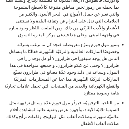
والأوربّية. فالطوابق الأربعة المكونة له مصمّمة بإبداع. ويتسم أيضًا
بما يحمله من رموز تخص مناطق متنوعة كالأسطح المتموجة
والتي تعبر عن جمال الأمواج في البحر الأسود. والكثير من
العلامات التي تدل على احترام فن وثقافة البلدة ولا تستثنى
الأشعار والأدب التّركي من ذلك. ومن الملفت للنّظر وجود منارة
في واجهة المبنى. وعلى هذا فيدعى مركز المنارة للتسوق.
يتميز مول فورم بتنوّع معروضاته فتجد كل ما ترغب بشرائه
وخصوصًا الماركات العالمية والتركيّة الشّهيرة. فغالبًا ما يتساءل
الناس هل يوجد سيفورا في طرابزون؟ أو هل يوجد زارا في
طرابزون؟ وحتى عن كيكو طرابزون، و جميعها متواجدة في هذا
المول، ويساعد في ذلك وجود عدّة مصانع في طرابزون تصنّع
الماركات التركيّة الشّهيرة. هذا عدا عن المستلزمات المنزليّة
والقطع الكهربائية والعديد من المنتجات التي تحمل علامات تجاريّة
هامة وبجودة ممتازة.
من الناحية الترفيهيّة، فيوفّر مول فورم عدّة وسائل ترفيهية مثل
السينما ثلاثيّة الأبعاد، وأجهزة عرض بتقنية عالية لمشاهدة أفلام
عالميّة شهيرة. وصالات ألعاب مثل البولينج، وقاعات تزلّج وكذلك
صالات ألعاب الأطفال.