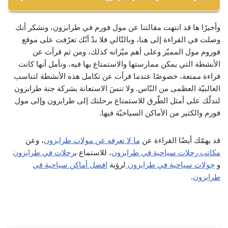
نعم يوجد العديد من محلات الماركات التركيّة والعالميّة ومن
مول جواهر آوتليت.
وأخيرًا ها قد انتهت مقالتنا عن مول فورم في طرابزون، ونشكر أنك
أهمّها:
فورم مول.
وصلت في القراءة إلى هنا، وبالتّالي فلا بدّ أنّك تعرّفت على موقع
فوروم مول المميّز وعلى أهم ميّزاته كذلك، ومن ثم قرأت عن
مول فارلي باش طرابزون.
زارا.
الأنشطة التي يمكن ممارستها والاستمتاع بها فيه، ونأمل أنها كانت
سيفورا.
قراءة ممتعة، خصوصًا عندما قرأت عن تكامل هذه الأنشطة لتناسب
الغالبيّة العظمى من النّاس. ولا تنسَ الاستعانة بشركة جنة طرابزون
يو اس بولو.
لتدلّك على أمثل الطّرق للاستمتاع برحلتك إلى طرابزون وإلى مول
جاك اند جونز.
فورم والكثير من الأماكن السياحيّة فيها.
بوما.
قد يهمّك أيضًا القراءة عن
ما لا تعرفه عن مولات طرابزون
، وعن
مكاتب رحلات سياحية في طرابزون
، للاستماع ب
رحلات في طرابزون
و
جولات سياحية في طرابزون
لرؤية
افضل أماكن سياحية في
طرابزون
.