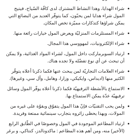
شراء الهدايا، وهذا النشاط المشترك لدى كافّة السّياح، فيتيح
المول شراء هدايا لمن يحبّون، كما يتوفّر العديد من البضائع التي
يمكن شراؤها كتذكارات مميّزة تخص المكان.
شراء المستلزمات المنزليّة ويعرض المول خيارات رائعة منها.
شراء الإلكترونيات، لمهووسي هذا المجال.
ارتياد السوبرماركت داخل المول، لشراء المواد الغذائية، ولا يمكن
أن تبحث عن أي نوع تفضّله ولا تجده هناك.
شراء العلامات التجاريّة لمن يبحث عنها فكما ذكرنا أعلاه يتوفّر
الكثير منها (اديداس، وايكيكي، وزارا، وهامل، وأل سي، وغيرها).
الاستماع بالأنشطة الترفيهيّة فكما ذكرنا أعلاه يوفّر المول وسائل
ترفيهيّة عدّة يمكن الاستمتاع بها.
ولمن يحب التقنيّات فإنّ هذا المول يتفوّق وبقوّة على غيره من
المولات، وبهذا يحظى زائروه بتجارب سينمائية ممتعة وفريدة.
ارتياد المطاعم الموجودة في المول وخصوصًا في الطّابق الرابع
(الأخير) منه، ومن أهم هذه المطاعم : ماكدونالدز، كنتاكي، و برغر