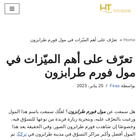
تخطى
إلى
المحتوى
Home
»
تعرّف على أهم الميّزات في مول فورم طرابزون
تعرّف على أهم الميّزات في
مول فورم طرابزون
بواسطة
Firas
25 يناير، 2023
هل سمعت عن
مول فورم طرابزون
؟ لعلّك سمعت باسم هذا المول
ورغبت بالتعرّف عليه، وبتجربة زيارة فريدة من نوعها للتسوّق فيه،
وخصوصًا إن شاهدت فورم طرابزون الصور. وفي الحقيقة يعد هذا
المول أفضل وأكبر مراكز التسوّق في مدينة طرابزون في
تركيّا
. تم