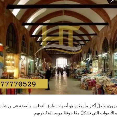
بزون، ولعلّ أكثر ما يميَّزه هو أصوات طرق النحاس والفضة في ورشات 
ذه الأصوات التي تشكلّ معًا جوقةً موسيقيّة تُطربهم.