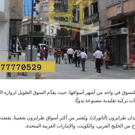
لتسوق في واحد من أشهر أسواقها، حيث يقدِّم السوق الطويل لزواره الك
 تركية تقليدية مصنوعة يدويًّا.
 طرابزون (أتاتورك)، ويُعتبر من أكثر أسواق طرابزون شعبيةً. يقصده س
 من الخليج العربي، والكويت، والإمارات العربية المتحدة.