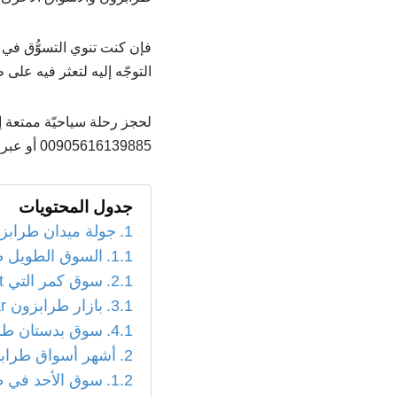
فإن كنت تنوي التسوُّق في 
التوجّه إليه لتعثر فيه على 
لحجز رحلة سياحيّة ممتعة 
00905616139885 أو عبر الرابط
جدول المحتويات
جولة ميدان طرابز
السوق الطويل طرابزون arşı
سوق كمر التي Kamralti Market
بازار طرابزون Trabzon Bazaar
سوق بدستان طرابزون abzon
أشهر أسواق طرابز
سوق الأحد في ط