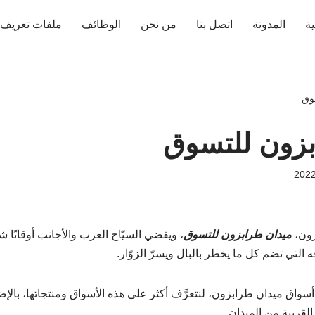
ية
المدونة
اتصل بنا
من نحن
الوظائف
ملفات تعريف ا
وق
بزون للتسوق
زون،
ميدان طرابزون للتسوق
، ويقضي السيّاح العرب والأجانب أوقاتًا ش
التي تضم كل ما يخطر بالبال ويسرّ الزوّار.
أسواق ميدان طرابزون، لنتعرَّف أكثر على هذه الأسواق ومنتجاتها، بال
لقريبة من الميدان.