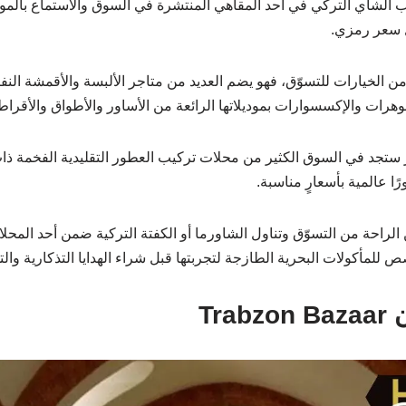
 الشاي التركي في أحد المقاهي المنتشرة في السوق والاستماع بالموسيق
ل سعر رمزي.
ا من الخيارات للتسوّق، فهو يضم العديد من متاجر الألبسة والأقمشة النف
هرات والإكسسوارات بموديلاتها الرائعة من الأساور والأطواق والأقراط 
جد في السوق الكثير من محلات تركيب العطور التقليدية الفخمة ذات ال
ًا عالمية بأسعارٍ مناسبة.
لراحة من التسوّق وتناول الشاورما أو الكفتة التركية ضمن أحد المح
ص للمأكولات البحرية الطازجة لتجربتها قبل شراء الهدايا التذكارية وال
Tra