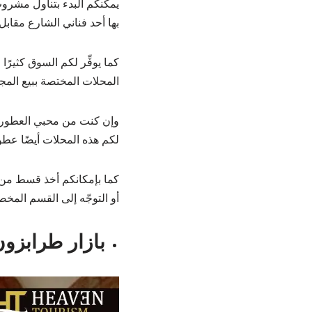
يمكنكم البدء بتناول مشروب
بها أحد فناني الشارع مقاب
كما يوفِّر لكم السوق كثيرً
المحلات المختصة ببيع المجو
وإن كنت من محبي العطور ست
لكم هذه المحلات أيضًا عطور
كما بإمكانكم أخذ قسط من ا
أو التوجّه إلى القسم المخص
بازار طرابزون bzon Bazaar